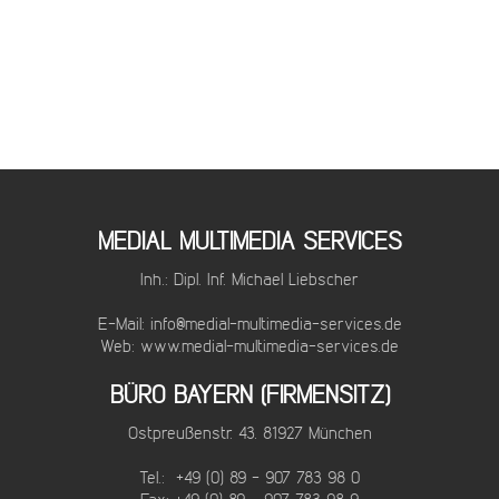
MEDIAL MULTIMEDIA SERVICES
Inh.: Dipl. Inf. Michael Liebscher
E-Mail:
info@medial-multimedia-services.de
Web:
www.medial-multimedia-services.de
BÜRO BAYERN (FIRMENSITZ)
Ostpreußenstr. 43, 81927 München
Tel.: +49 (0) 89 - 907 783 98 0